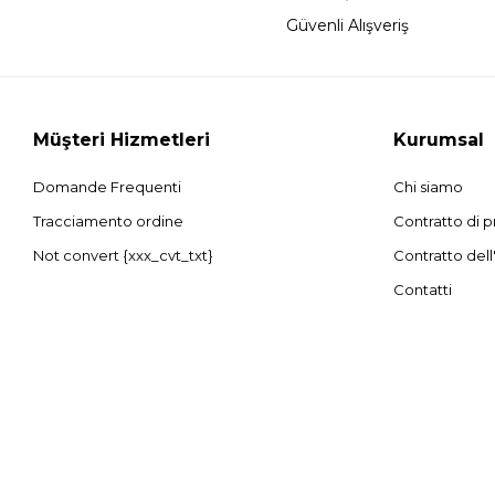
Güvenli Alışveriş
Müşteri Hizmetleri
Kurumsal
Domande Frequenti
Chi siamo
Tracciamento ordine
Contratto di p
Not convert {xxx_cvt_txt}
Contratto dell
Contatti