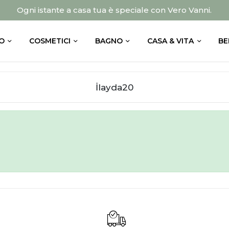
Ogni istante a casa tua è speciale con Vero Vanni.
O
COSMETICI
BAGNO
CASA & VITA
BE
İlayda20