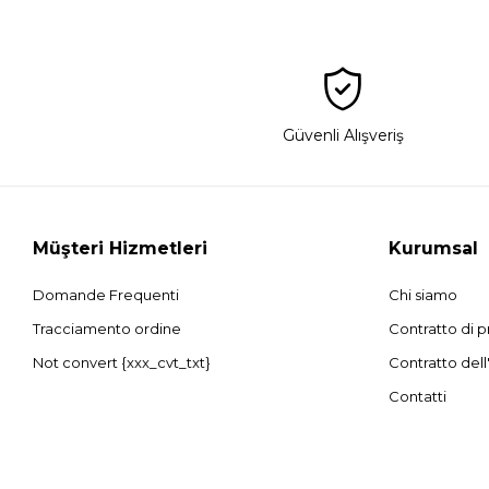
Güvenli Alışveriş
Müşteri Hizmetleri
Kurumsal
Domande Frequenti
Chi siamo
Tracciamento ordine
Contratto di p
Not convert {xxx_cvt_txt}
Contratto dell
Contatti