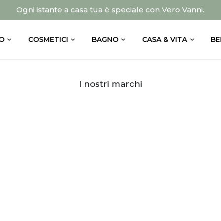
Ogni istante a casa tua è speciale con Vero Vanni.
O
COSMETICI
BAGNO
CASA & VITA
BE
I nostri marchi