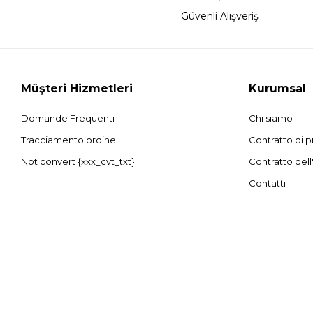
Güvenli Alışveriş
Müşteri Hizmetleri
Kurumsal
Domande Frequenti
Chi siamo
Tracciamento ordine
Contratto di p
Not convert {xxx_cvt_txt}
Contratto dell
Contatti