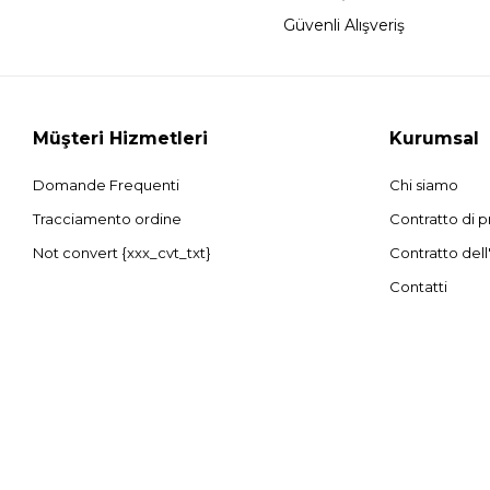
Güvenli Alışveriş
Müşteri Hizmetleri
Kurumsal
Domande Frequenti
Chi siamo
Tracciamento ordine
Contratto di p
Not convert {xxx_cvt_txt}
Contratto dell
Contatti