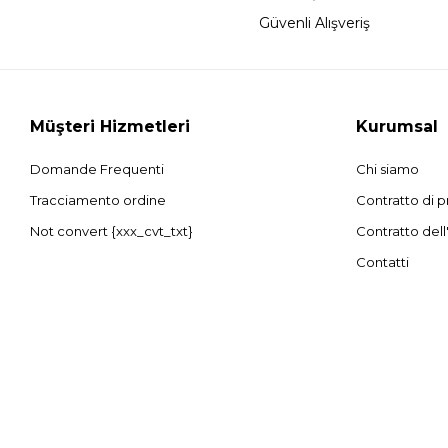
Güvenli Alışveriş
Müşteri Hizmetleri
Kurumsal
Domande Frequenti
Chi siamo
Tracciamento ordine
Contratto di p
Not convert {xxx_cvt_txt}
Contratto dell
Contatti