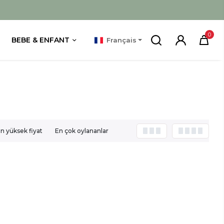
0
BEBE & ENFANT
Français
n yüksek fiyat
En çok oylananlar