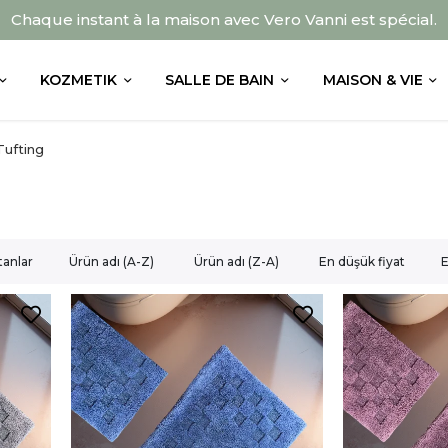
Chaque instant à la maison avec Vero Vanni est spécial.
KOZMETIK
SALLE DE BAIN
MAISON & VIE
Tufting
tanlar
Ürün adı (A-Z)
Ürün adı (Z-A)
En düşük fiyat
E