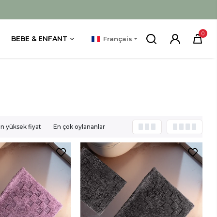
0
BEBE & ENFANT
Français
n yüksek fiyat
En çok oylananlar