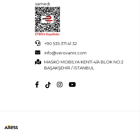
samedi.
+90 535 371 41 32
info@verovanni.com
MASKO MOBİLYA KENTİ 4/A BLOK NO:2
BAŞAKŞEHİR / İSTANBUL