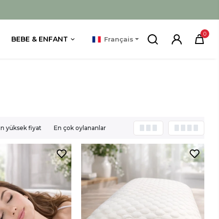
0
BEBE & ENFANT
Français
n yüksek fiyat
En çok oylananlar