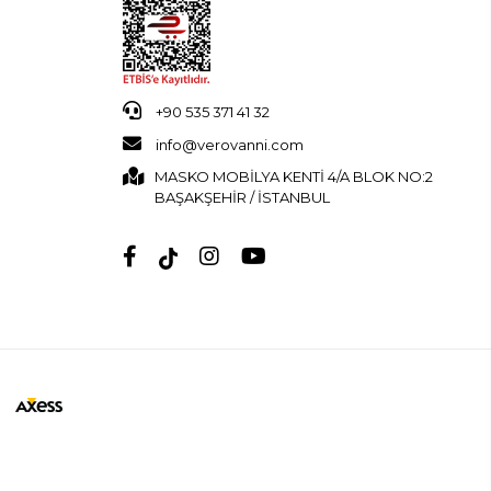
+90 535 371 41 32
info@verovanni.com
MASKO MOBİLYA KENTİ 4/A BLOK NO:2
BAŞAKŞEHİR / İSTANBUL