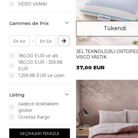
VERO VANNI
Gammes de Prix
Tükendi
-
JEL TEKNOLOJİLİ ORTOPE
180,00 EUR ve altı
VİSCO YASTIK
180,00 EUR - 359,98
37,00 EUR
EUR
1.259,98 EUR ve üzeri
Listing
Sadece stoktakileri
göster
Ücretsiz Kargo
SEÇİMLERİ TEMİZLE