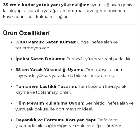
35 cm’e kadar yatak yanı yüksekliğine
uyum sağlayan geniş
lastik yapısı, çarşafın yatağa tam oturmasını ve gece boyunca
kaymadan sabit kalmasını sağlar.
Ürün Özellikleri
%100 Pamuk Saten Kumaş:
Doğal, nefes alan ve
terletmeyen yapı.
İpeksi Saten Dokuma:
Pürüzsüz yüzey ve zarif parlaklık.
35 cm Yatak Yüksekliği Uyumu:
Derin köşe tasarımı
sayesinde yüksek yataklarda bile kusursuz oturuş.
Tamamen Lastikli Tasarım:
Tüm köşeleri kavrayarak
kayma ve toplanmayı önler.
Tüm Mevsim Kullanıma Uygun:
Serinletici, nefes alan ve
yumuşak dokusu ile dört mevsim ideal.
Dayanıklı ve Formunu Koruyan Yapı:
Defalarca
yıkamada bile sağlamlığını ve renk canlılığını sürdürür.