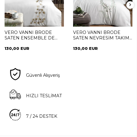
VERO VANNI BRODE
VERO VANNI BRODE
SATEN ENSEMBLE DE
SATEN NEVRESİM TAKIMI
LITERIE DOUBLE
ÇİFT KİŞİLİK PALME
130,00 EUR
130,00 EUR
SERENITY
Güvenli Alışveriş
HIZLI TESLİMAT
7 / 24 DESTEK