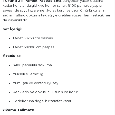
Tufting 2’li Pamuk Paspas Seti
, banyodan yatak odasına
kadar her alanda şıklık ve konfor sunar. %100 pamuklu yapısı
sayesinde suyu hızla emer, kolay kurur ve uzun ömürlü kullanım
sağlar. Tufting dokuma tekniğiyle üretilen yüzeyi, hem estetik hem
de dayanıklıdır.
Set İçeriği:
1 Adet 50x60 cm paspas
1 Adet 60x100 cm paspas
Özellikler:
%100 pamuklu dokuma
Yüksek su emiciliği
Yumuşak ve konforlu yüzey
Renklerini ve dokusunu uzun süre korur
Ev dekoruna doğal bir zarafet katar
Yıkama Talimatı: