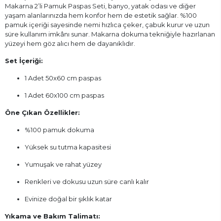
Makarna 2’li Pamuk Paspas Seti, banyo, yatak odası ve diğer
yaşam alanlarınızda hem konfor hem de estetik sağlar. %100
pamuk içeriği sayesinde nemi hızlıca çeker, çabuk kurur ve uzun
süre kullanım imkânı sunar. Makarna dokuma tekniğiyle hazırlanan
yüzeyi hem göz alıcı hem de dayanıklıdır.
Set İçeriği:
1 Adet 50x60 cm paspas
1 Adet 60x100 cm paspas
Öne Çıkan Özellikler:
%100 pamuk dokuma
Yüksek su tutma kapasitesi
Yumuşak ve rahat yüzey
Renkleri ve dokusu uzun süre canlı kalır
Evinize doğal bir şıklık katar
Yıkama ve Bakım Talimatı: