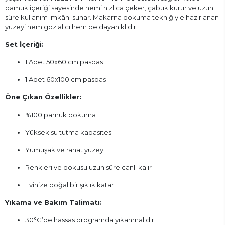
pamuk içeriği sayesinde nemi hızlıca çeker, çabuk kurur ve uzun
süre kullanım imkânı sunar. Makarna dokuma tekniğiyle hazırlanan
yüzeyi hem göz alıcı hem de dayanıklıdır.
Set İçeriği:
1 Adet 50x60 cm paspas
1 Adet 60x100 cm paspas
Öne Çıkan Özellikler:
%100 pamuk dokuma
Yüksek su tutma kapasitesi
Yumuşak ve rahat yüzey
Renkleri ve dokusu uzun süre canlı kalır
Evinize doğal bir şıklık katar
Yıkama ve Bakım Talimatı:
30°C’de hassas programda yıkanmalıdır