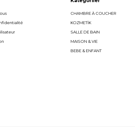
Kategoriler
nous
CHAMBRE À COUCHER
fidentialité
KOZMETİK
ilisateur
SALLE DE BAIN
on
MAISON & VIE
BEBE & ENFANT