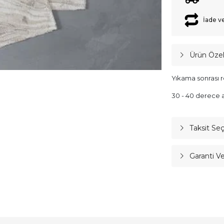
İade v
Ürün Özell
Yıkama sonrası r
30 - 40 derece a
Taksit Se
Garanti V