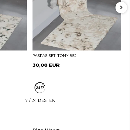
P
PASPAS SETİ TONY BEJ
30,00 EUR
7 / 24 DESTEK