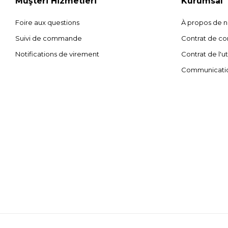
Müşteri Hizmetleri
Kurumsal
Foire aux questions
À propos de 
Suivi de commande
Contrat de con
Notifications de virement
Contrat de l'ut
Communicati