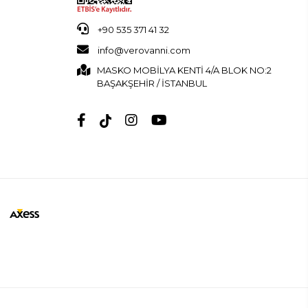
+90 535 371 41 32
info@verovanni.com
MASKO MOBİLYA KENTİ 4/A BLOK NO:2
BAŞAKŞEHİR / İSTANBUL