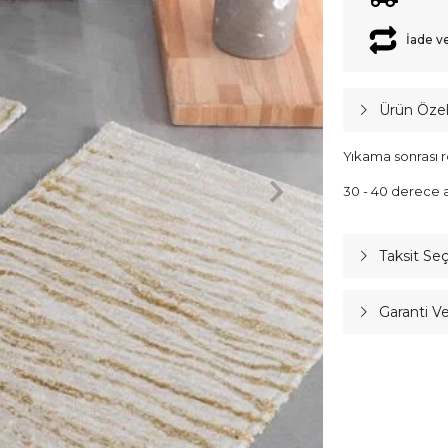
İade v
Ürün Özell
Yıkama sonrası r
30 - 40 derece a
Taksit Se
Garanti V