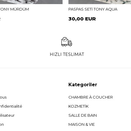
 TONY MÜRDÜM
PASPAS SETİ TONY AQUA
R
30,00 EUR
HIZLI TESLİMAT
Kategoriler
nous
CHAMBRE À COUCHER
fidentialité
KOZMETİK
ilisateur
SALLE DE BAIN
on
MAISON & VIE