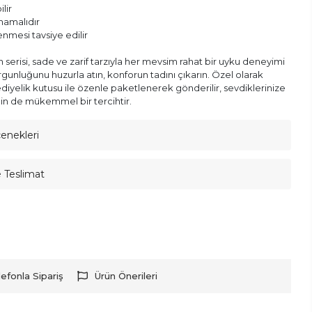
lir
lmamalıdır
enmesi tavsiye edilir
serisi, sade ve zarif tarzıyla her mevsim rahat bir uyku deneyimi
gunluğunu huzurla atın, konforun tadını çıkarın. Özel olarak
ediyelik kutusu ile özenle paketlenerek gönderilir, sevdiklerinize
in de mükemmel bir tercihtir.
çenekleri
e Teslimat
lefonla Sipariş
Ürün Önerileri