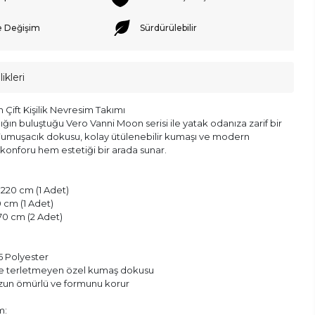
e Değişim
Sürdürülebilir
ikleri
Çift Kişilik Nevresim Takımı
lığın buluştuğu Vero Vanni Moon serisi ile yatak odanıza zarif bir
Yumuşacık dokusu, kolay ütülenebilir kumaşı ve modern
konforu hem estetiği bir arada sunar.
220 cm (1 Adet)
0 cm (1 Adet)
x 70 cm (2 Adet)
 Polyester
ve terletmeyen özel kumaş dokusu
uzun ömürlü ve formunu korur
m: