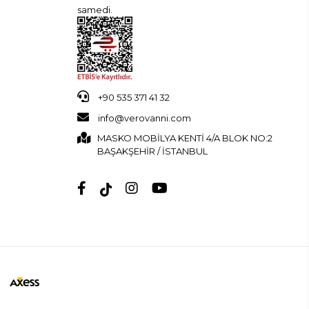
samedi.
+90 535 371 41 32
info@verovanni.com
MASKO MOBİLYA KENTİ 4/A BLOK NO:2
BAŞAKŞEHİR / İSTANBUL