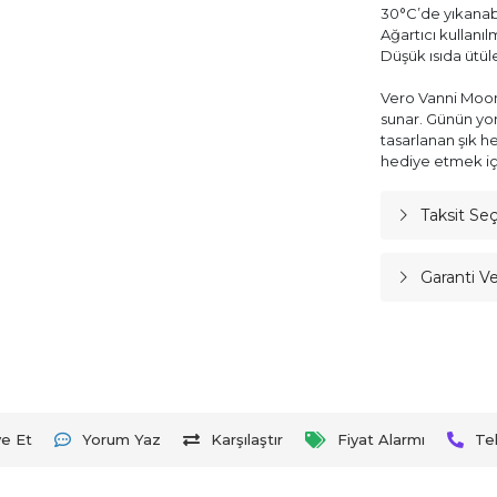
30°C’de yıkanabi
Ağartıcı kullanı
Düşük ısıda ütül
Vero Vanni Moon 
sunar. Günün yor
tasarlanan şık h
hediye etmek iç
Taksit Se
Garanti V
ye Et
Yorum Yaz
Karşılaştır
Fiyat Alarmı
Te