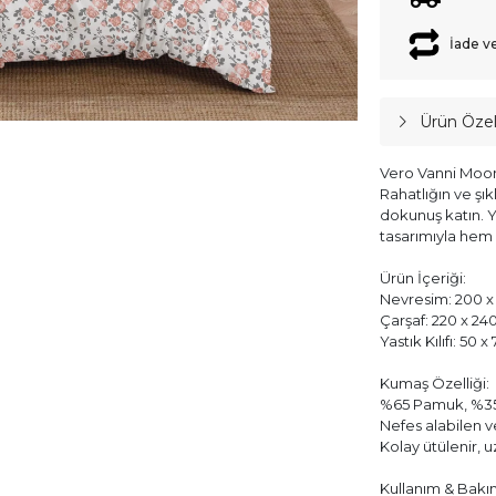
İade v
Ürün Özell
Vero Vanni Moon 
Rahatlığın ve şık
dokunuş katın. 
tasarımıyla hem 
Ürün İçeriği:
Nevresim: 200 x 
Çarşaf: 220 x 24
Yastık Kılıfı: 50 
Kumaş Özelliği:
%65 Pamuk, %35
Nefes alabilen 
Kolay ütülenir, 
Kullanım & Bakı