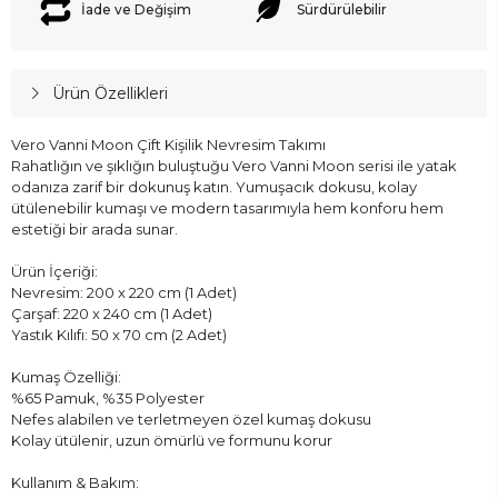
İade ve Değişim
Sürdürülebilir
Ürün Özellikleri
Vero Vanni Moon Çift Kişilik Nevresim Takımı
Rahatlığın ve şıklığın buluştuğu Vero Vanni Moon serisi ile yatak
odanıza zarif bir dokunuş katın. Yumuşacık dokusu, kolay
ütülenebilir kumaşı ve modern tasarımıyla hem konforu hem
estetiği bir arada sunar.
Ürün İçeriği:
Nevresim: 200 x 220 cm (1 Adet)
Çarşaf: 220 x 240 cm (1 Adet)
Yastık Kılıfı: 50 x 70 cm (2 Adet)
Kumaş Özelliği:
%65 Pamuk, %35 Polyester
Nefes alabilen ve terletmeyen özel kumaş dokusu
Kolay ütülenir, uzun ömürlü ve formunu korur
Kullanım & Bakım: