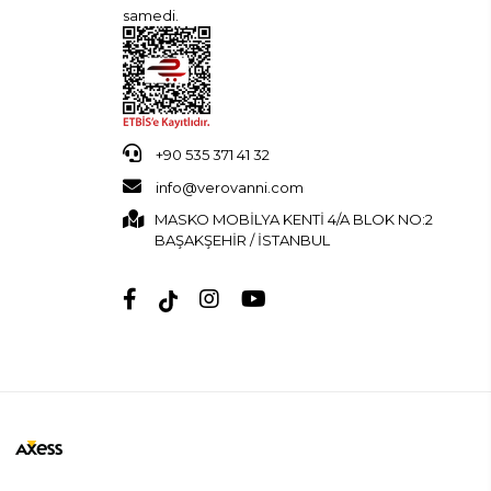
samedi.
+90 535 371 41 32
info@verovanni.com
MASKO MOBİLYA KENTİ 4/A BLOK NO:2
BAŞAKŞEHİR / İSTANBUL