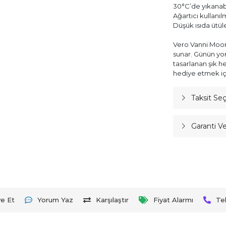
30°C’de yıkanabi
Ağartıcı kullanı
Düşük ısıda ütül
Vero Vanni Moon 
sunar. Günün yor
tasarlanan şık h
hediye etmek iç
Taksit Se
Garanti V
ye Et
Yorum Yaz
Karşılaştır
Fiyat Alarmı
Te