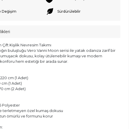
e Değişim
Sürdürülebilir
ikleri
Çift Kişilik Nevresim Takımı
lığın buluştuğu Vero Vanni Moon serisi ile yatak odanıza zarif bir
Yumuşacık dokusu, kolay ütülenebilir kumaşı ve modern
konforu hem estetiği bir arada sunar.
220 cm (1 Adet)
0 cm (1 Adet)
x 70 cm (2 Adet)
 Polyester
ve terletmeyen özel kumaş dokusu
uzun ömürlü ve formunu korur
m: