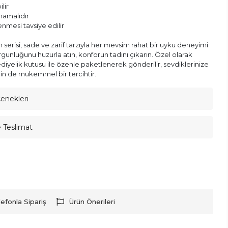
lir
lmamalıdır
enmesi tavsiye edilir
serisi, sade ve zarif tarzıyla her mevsim rahat bir uyku deneyimi
gunluğunu huzurla atın, konforun tadını çıkarın. Özel olarak
ediyelik kutusu ile özenle paketlenerek gönderilir, sevdiklerinize
in de mükemmel bir tercihtir.
çenekleri
e Teslimat
lefonla Sipariş
Ürün Önerileri