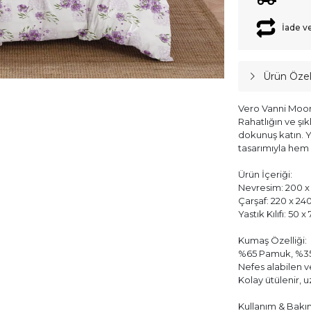
İade v
Ürün Özell
Vero Vanni Moon 
Rahatlığın ve şık
dokunuş katın. 
tasarımıyla hem 
Ürün İçeriği:
Nevresim: 200 x 
Çarşaf: 220 x 24
Yastık Kılıfı: 50 
Kumaş Özelliği:
%65 Pamuk, %35
Nefes alabilen 
Kolay ütülenir, 
Kullanım & Bakı