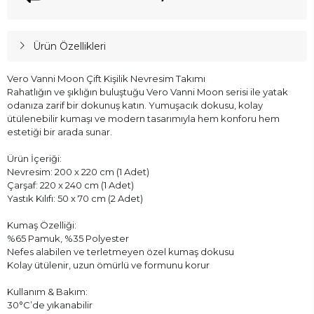
Ürün Özellikleri
Vero Vanni Moon Çift Kişilik Nevresim Takımı
Rahatlığın ve şıklığın buluştuğu Vero Vanni Moon serisi ile yatak
odanıza zarif bir dokunuş katın. Yumuşacık dokusu, kolay
ütülenebilir kumaşı ve modern tasarımıyla hem konforu hem
estetiği bir arada sunar.
Ürün İçeriği:
Nevresim: 200 x 220 cm (1 Adet)
Çarşaf: 220 x 240 cm (1 Adet)
Yastık Kılıfı: 50 x 70 cm (2 Adet)
Kumaş Özelliği:
%65 Pamuk, %35 Polyester
Nefes alabilen ve terletmeyen özel kumaş dokusu
Kolay ütülenir, uzun ömürlü ve formunu korur
Kullanım & Bakım:
30°C’de yıkanabilir