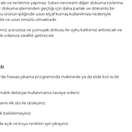
s alır ve terletme yapmaz. Saten nevresim diğer dokuma türlerine
ir dokuma işleminden geçtiği için daha parlak ve dökümlü bir
 Bu ürünün ipliğinde uzun elyaf kumaş kullanılması nedeniyle
klı ve uzun ömürlü olmaktadır.
ız, pürüzsüz ve yumuşak dokusu ile uyku kalitenizi arttıracak ve
yle odanıza zarafet getirecek.
tı
 C’de hassas yıkama programında makinede ya da elde bol su ile
atik deterjan kullanmanızı tavsiye ederiz.
nı ılık ütü ile ütüleyiniz.
ak bekletmeyiniz.
 açık ve koyu renkleri ayrı yıkayınız.