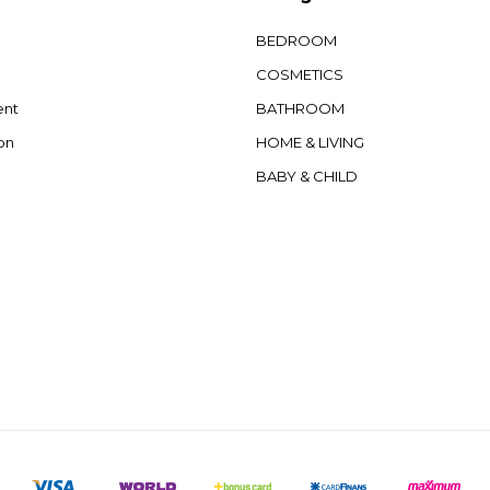
BEDROOM
COSMETICS
ent
BATHROOM
on
HOME & LIVING
BABY & CHILD