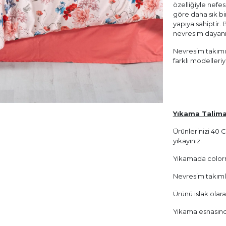
özelliğiyle nefe
göre daha sık b
yapıya sahiptir.
nevresim dayanı
Nevresim takımım
farklı modelleri
Yıkama Talima
Ürünlerinizi 40
yıkayınız.
Yıkamada colorm
Nevresim takımları
Ürünü ıslak olar
Yıkama esnasında