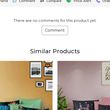
mend
Comment
Compare
Price Alert
Ord
There are no comments for this product yet.
Comment
Similar Products