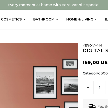
Every moment at home with Vero Vanni is special.
COSMETICS
BATHROOM
HOME & LIVING
B
VERO VANNI
DIGITAL 
159,00 U
Category:
300 
Fast S