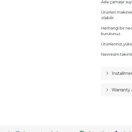
Asla çamaşır suy
Ürünleri makinen
olabilir.
Herhangi bir ned
kurutunuz.
Ürünlerinizi yük
Nevresim takımla
Installme
Warranty 