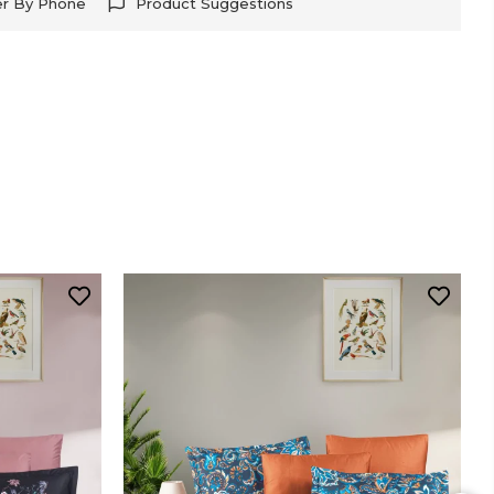
er By Phone
Product Suggestions