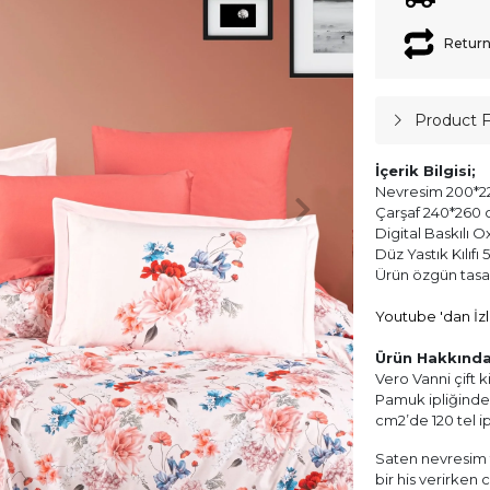
Return
Product 
İçerik Bilgisi;
Nevresim 200*22
Çarşaf 240*260 c
Digital Baskılı Ox
Düz Yastık Kılıfı
Ürün özgün tasarı
Youtube 'dan İzl
Ürün Hakkında
Vero Vanni çift 
Pamuk ipliğinden
cm2’de 120 tel i
Saten nevresim t
bir his verirken