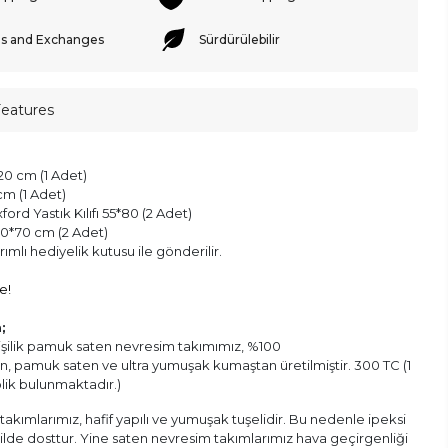
s and Exchanges
Sürdürülebilir
Features
0 cm (1 Adet)
m (1 Adet)
ford Yastık Kılıfı 55*80 (2 Adet)
 50*70 cm (2 Adet)
mlı hediyelik kutusu ile gönderilir.
e!
;
kişilik pamuk saten nevresim takımımız, %100
, pamuk saten ve ultra yumuşak kumaştan üretilmiştir. 300 TC (1
plik bulunmaktadır.)
akımlarımız, hafif yapılı ve yumuşak tuşelidir. Bu nedenle ipeksi
 cilde dosttur. Yine saten nevresim takımlarımız hava geçirgenliği