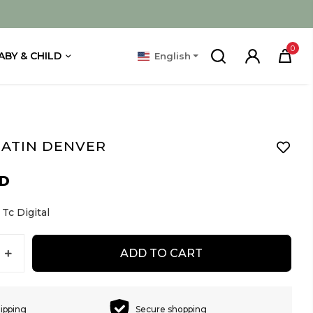
0
ABY & CHILD
English
SATIN DENVER
SD
Tc Digital
ADD TO CART
hipping
Secure shopping