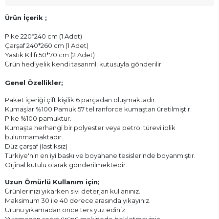
Ürün İçerik ;
Pike 220*240 cm (1 Adet)
Çarşaf 240*260 cm (1 Adet)
Yastık Kılıfı 50*70 cm (2 Adet)
Ürün hediyelik kendi tasarımlı kutusuyla gönderilir.
Genel Özellikler;
Paket içeriği çift kişilik 6 parçadan oluşmaktadır.
Kumaşlar %100 Pamuk 57 tel ranforce kumaştan üretilmiştir.
Pike %100 pamuktur.
Kumaşta herhangi bir polyester veya petrol türevi iplik
bulunmamaktadır.
Düz çarşaf (lastiksiz)
Türkiye'nin en iyi baskı ve boyahane tesislerinde boyanmıştır.
Orjinal kutulu olarak gönderilmektedir.
Uzun Ömürlü Kullanım için;
Ürünlerinizi yıkarken sıvı deterjan kullanınız.
Maksimum 30 ile 40 derece arasında yıkayınız.
Ürünü yıkamadan önce ters yüz ediniz.
Yıkamadan sonra ürünü makinede bekletmeyiniz.