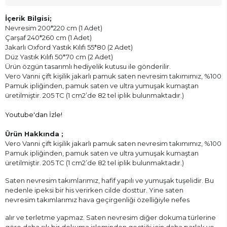
İçerik Bilgisi;
Nevresim 200*220 cm (1 Adet)
Çarşaf 240*260 cm (1 Adet)
Jakarlı Oxford Yastık Kılıfı 55*80 (2 Adet)
Düz Yastık Kılıfı 50*70 cm (2 Adet)
Ürün özgün tasarımlı hediyelik kutusu ile gönderilir.
Vero Vanni çift kişilik jakarlı pamuk saten nevresim takımımız, %100
Pamuk ipliğinden, pamuk saten ve ultra yumuşak kumaştan
üretilmiştir. 205 TC (1 cm2’de 82 tel iplik bulunmaktadır.)
Youtube'dan İzle!
Ürün Hakkında ;
Vero Vanni çift kişilik jakarlı pamuk saten nevresim takımımız, %100
Pamuk ipliğinden, pamuk saten ve ultra yumuşak kumaştan
üretilmiştir. 205 TC (1 cm2’de 82 tel iplik bulunmaktadır.)
Saten nevresim takımlarımız, hafif yapılı ve yumuşak tuşelidir. Bu
nedenle ipeksi bir his verirken cilde dosttur. Yine saten
nevresim takımlarımız hava geçirgenliği özelliğiyle nefes
alır ve terletme yapmaz. Saten nevresim diğer dokuma türlerine
göre daha sık bir dokuma işleminden geçtiği için daha parlak ve