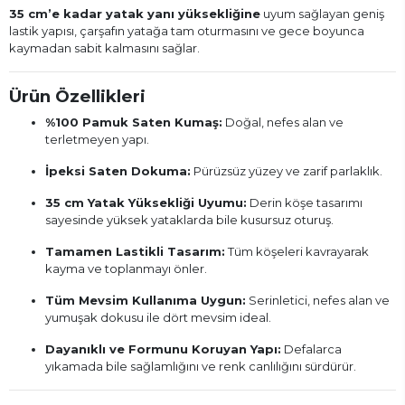
35 cm’e kadar yatak yanı yüksekliğine
uyum sağlayan geniş
lastik yapısı, çarşafın yatağa tam oturmasını ve gece boyunca
kaymadan sabit kalmasını sağlar.
Ürün Özellikleri
%100 Pamuk Saten Kumaş:
Doğal, nefes alan ve
terletmeyen yapı.
İpeksi Saten Dokuma:
Pürüzsüz yüzey ve zarif parlaklık.
35 cm Yatak Yüksekliği Uyumu:
Derin köşe tasarımı
sayesinde yüksek yataklarda bile kusursuz oturuş.
Tamamen Lastikli Tasarım:
Tüm köşeleri kavrayarak
kayma ve toplanmayı önler.
Tüm Mevsim Kullanıma Uygun:
Serinletici, nefes alan ve
yumuşak dokusu ile dört mevsim ideal.
Dayanıklı ve Formunu Koruyan Yapı:
Defalarca
yıkamada bile sağlamlığını ve renk canlılığını sürdürür.