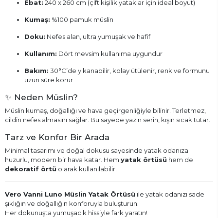
Ebat:
240 x 260 cm (çift kişilik yataklar için ideal boyut)
Kumaş:
%100 pamuk müslin
Doku:
Nefes alan, ultra yumuşak ve hafif
Kullanım:
Dört mevsim kullanıma uygundur
Bakım:
30°C’de yıkanabilir, kolay ütülenir, renk ve formunu
uzun süre korur
✨ Neden Müslin?
Müslin kumaş, doğallığı ve hava geçirgenliğiyle bilinir. Terletmez,
cildin nefes almasını sağlar. Bu sayede yazın serin, kışın sıcak tutar.
Tarz ve Konfor Bir Arada
Minimal tasarımı ve doğal dokusu sayesinde yatak odanıza
huzurlu, modern bir hava katar. Hem
yatak örtüsü
hem de
dekoratif örtü
olarak kullanılabilir.
Vero Vanni Luno Müslin Yatak Örtüsü
ile yatak odanızı sade
şıklığın ve doğallığın konforuyla buluşturun.
Her dokunuşta yumuşacık hissiyle fark yaratın!