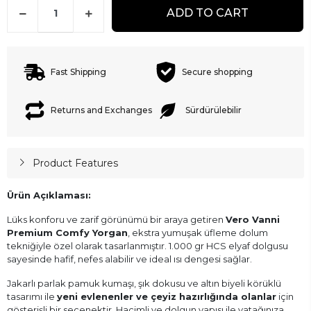
ADD TO CART
Fast Shipping
Secure shopping
Returns and Exchanges
Sürdürülebilir
Product Features
Ürün Açıklaması:
Lüks konforu ve zarif görünümü bir araya getiren
Vero Vanni
Premium Comfy Yorgan
, ekstra yumuşak üfleme dolum
tekniğiyle özel olarak tasarlanmıştır. 1.000 gr HCS elyaf dolgusu
sayesinde hafif, nefes alabilir ve ideal ısı dengesi sağlar.
Jakarlı parlak pamuk kumaşı, şık dokusu ve altın biyeli körüklü
tasarımı ile
yeni evlenenler ve çeyiz hazırlığında olanlar
için
gösterişli bir seçenektir. Hacimli ve dolgun yapısı ile yatağınıza