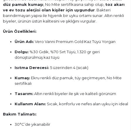
düz pamuk kumaşı
, No Mite sertifikasına sahip olup,
toz akarı
ve ev tozu alerjisi olan kişiler için uygundur
. Bakteri
barındırmayan yapısı ile hijyenik bir uyku ortamı sunar. Altın renkli
biyeler, ürünün üstün kalitesini ve şıklığını vurgular.
Ürün Özellikleri:
Ürün Adı:
Vero Vanni Premium Gold Kaz Tüyü Yorgan
Dolgu:
%30 Gıdık, %70 Sırt Tüyü, 1.320 gr geri
dönüştürülmüş kaz tüyü
Isıtma Derecesi:
5 üzerinden 4 (sıcak)
Kumaş:
Ekru renkli düz pamuk, tüy geçirmeyen, No Mite
sertifikalı
Tasarım:
Altın renkli biyeler ile şık ve kaliteli görünüm
Kullanım Alanı:
Sıcak, konforlu ve nefes alan uyku için ideal
Bakım Talimatı:
30°C’de yıkanabilir