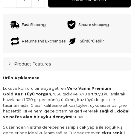
Fast Shipping
Secure shopping
Returns and Exchanges
Sürdürülebilir
Product Features
Ürün Açıklaması:
Lüks ve konforu bir araya getiren
Vero Vanni Premium
Gold Kaz Tüyü Yorgan
, %30 gıdık ve %70 sırt tüyü kullanılarak
hazırlanan 1.320 gr geri dönüştürülmüş kaz tüyü dolgusu ile
tasarlanmıştır. Class 1 kalitesine ait kaz tüyleri, uyku sırasında içine
hapsettiği ısı ve nemi gece ortamına geri vererek
sağlıklı, doğal
ve nefes alan bir uyku deneyimi
sunar.
5 üzerinden 4 ısıtma derecesine sahip sıcak yapısı ile soğuk kış
gecelerinde ideal kullanım sağlar. Tüy geçirmeyen
ekru renkli