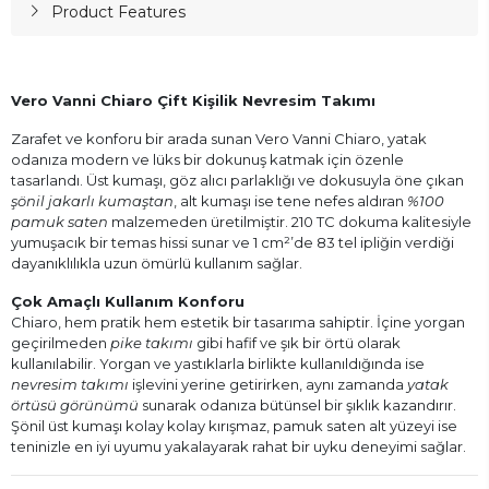
Product Features
Vero Vanni Chiaro Çift Kişilik Nevresim Takımı
Zarafet ve konforu bir arada sunan Vero Vanni Chiaro, yatak
odanıza modern ve lüks bir dokunuş katmak için özenle
tasarlandı. Üst kumaşı, göz alıcı parlaklığı ve dokusuyla öne çıkan
şönil jakarlı kumaştan
, alt kumaşı ise tene nefes aldıran
%100
pamuk saten
malzemeden üretilmiştir. 210 TC dokuma kalitesiyle
yumuşacık bir temas hissi sunar ve 1 cm²’de 83 tel ipliğin verdiği
dayanıklılıkla uzun ömürlü kullanım sağlar.
Çok Amaçlı Kullanım Konforu
Chiaro, hem pratik hem estetik bir tasarıma sahiptir. İçine yorgan
geçirilmeden
pike takımı
gibi hafif ve şık bir örtü olarak
kullanılabilir. Yorgan ve yastıklarla birlikte kullanıldığında ise
nevresim takımı
işlevini yerine getirirken, aynı zamanda
yatak
örtüsü görünümü
sunarak odanıza bütünsel bir şıklık kazandırır.
Şönil üst kumaşı kolay kolay kırışmaz, pamuk saten alt yüzeyi ise
teninizle en iyi uyumu yakalayarak rahat bir uyku deneyimi sağlar.