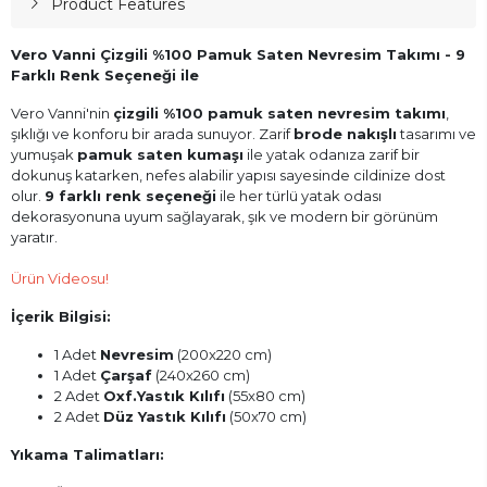
Product Features
Vero Vanni Çizgili %100 Pamuk Saten Nevresim Takımı - 9
Farklı Renk Seçeneği ile
Vero Vanni'nin
çizgili %100 pamuk saten nevresim takımı
,
şıklığı ve konforu bir arada sunuyor. Zarif
brode nakışlı
tasarımı ve
yumuşak
pamuk saten kumaşı
ile yatak odanıza zarif bir
dokunuş katarken, nefes alabilir yapısı sayesinde cildinize dost
olur.
9 farklı renk seçeneği
ile her türlü yatak odası
dekorasyonuna uyum sağlayarak, şık ve modern bir görünüm
yaratır.
Ürün Videosu!
İçerik Bilgisi:
1 Adet
Nevresim
(200x220 cm)
1 Adet
Çarşaf
(240x260 cm)
2 Adet
Oxf.Yastık Kılıfı
(55x80 cm)
2 Adet
Düz Yastık Kılıfı
(50x70 cm)
Yıkama Talimatları: