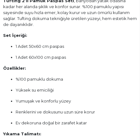
Tufting 2’li Pamuk Paspas Seti
, banyodan yatak odasına
kadar her alanda şıklık ve konfor sunar. %100 pamuklu yapısı
sayesinde suyu hızla emer, kolay kurur ve uzun ömürlü kullanım
sağlar. Tufting dokuma tekniğiyle üretilen yüzeyi, hem estetik hem
de dayanıklıdır.
Set İçeriği:
1 Adet 50x60 cm paspas
1 Adet 60x100 cm paspas
Özellikler:
%100 pamuklu dokuma
Yüksek su emiciliği
Yumuşak ve konforlu yüzey
Renklerini ve dokusunu uzun süre korur
Ev dekoruna doğal bir zarafet katar
Yıkama Talimatı: