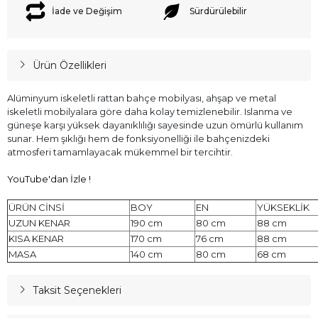
İade ve Değişim
Sürdürülebilir
Ürün Özellikleri
Alüminyum iskeletli rattan bahçe mobilyası, ahşap ve metal
iskeletli mobilyalara göre daha kolay temizlenebilir. Islanma ve
güneşe karşı yüksek dayanıklılığı sayesinde uzun ömürlü kullanım
sunar. Hem şıklığı hem de fonksiyonelliği ile bahçenizdeki
atmosferi tamamlayacak mükemmel bir tercihtir.
YouTube'dan İzle !
ÜRÜN CİNSİ
BOY
EN
YÜKSEKLİK
UZUN KENAR
190 cm
80 cm
88 cm
KISA KENAR
170 cm
76 cm
88 cm
MASA
140 cm
80 cm
68 cm
Taksit Seçenekleri