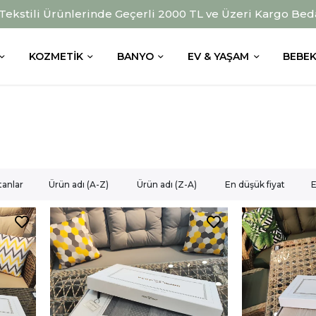
 Tekstili Ürünlerinde Geçerli 2000 TL ve Üzeri Kargo Bed
KOZMETIK
BANYO
EV & YAŞAM
BEBEK
tanlar
Ürün adı (A-Z)
Ürün adı (Z-A)
En düşük fiyat
E