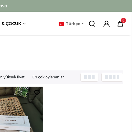
ava
0
 & ÇOCUK
Türkçe
n yüksek fiyat
En çok oylananlar