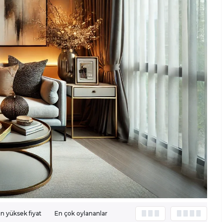
n yüksek fiyat
En çok oylananlar