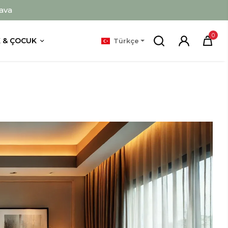
ava
0
 & ÇOCUK
Türkçe