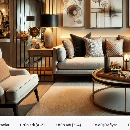
tanlar
Ürün adı (A-Z)
Ürün adı (Z-A)
En düşük fiyat
E