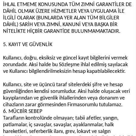
İHLAL ETMEME KONUSUNDA TÜM ZIMNİ GARANTİLER DE
DÂHİL OLMAK ÜZERE HİZMETLER VEYA UYGULAMA İLE
İLGİLİ OLARAK (BUNLARDA YER ALAN TÜM BİLGİLER
DÂHİL) SARİH VEYA ZIMNİ, KANUNİ VEYA BAŞKA BİR
NİTELİKTE HİÇBİR GARANTİDE BULUNMAMAKTADIR.
5. KAYIT VE GÜVENLİK
Kullanıcı, doğru, eksiksiz ve güncel kayıt bilgilerini vermek
zorundadır. Aksi halde bu Sözleşme ihlal edilmiş sayılacak
ve Kullanıcı bilgilendirilmeksizin hesap kapatılabilecektir.
Kullanıcı, site ve üçüncü taraf sitelerdeki şifre ve hesap
güvenliğinden kendisi sorumludur. Aksi halde oluşacak veri
kayıplarından ve güvenlik ihlallerinden veya donanım ve
cihazların zarar görmesinden Firmasorumlu tutulamaz.
6. MÜCBİR SEBEP
Tarafların kontrolünde olmayan; tabii afetler, yangın,
patlamalar, iç savaşlar, savaşlar, ayaklanmalar, halk
hareketleri, seferberlik ilanı, grev, lokavt ve salgın