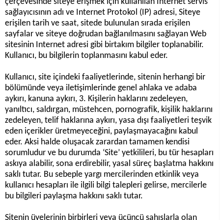
çerçevesinde siteye erişmek için kullanılan Internet servis
sağlayıcısının adı ve Internet Protokol (IP) adresi, Siteye
erişilen tarih ve saat, sitede bulunulan sırada erişilen
sayfalar ve siteye doğrudan bağlanılmasını sağlayan Web
sitesinin Internet adresi gibi birtakım bilgiler toplanabilir.
Kullanıcı, bu bilgilerin toplanmasını kabul eder.
Kullanıcı, site içindeki faaliyetlerinde, sitenin herhangi bir
bölümünde veya iletişimlerinde genel ahlaka ve adaba
aykırı, kanuna aykırı, 3. Kişilerin haklarını zedeleyen,
yanıltıcı, saldırgan, müstehcen, pornografik, kişilik haklarını
zedeleyen, telif haklarına aykırı, yasa dışı faaliyetleri teşvik
eden içerikler üretmeyeceğini, paylaşmayacağını kabul
eder. Aksi halde oluşacak zarardan tamamen kendisi
sorumludur ve bu durumda ‘Site’ yetkilileri, bu tür hesapları
askıya alabilir, sona erdirebilir, yasal süreç başlatma hakkını
saklı tutar. Bu sebeple yargı mercilerinden etkinlik veya
kullanıcı hesapları ile ilgili bilgi talepleri gelirse, mercilerle
bu bilgileri paylaşma hakkını saklı tutar.
Sitenin üyelerinin birbirleri veya üçüncü şahıslarla olan