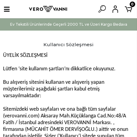
0
Ev Tekstili Ürünlerinde Geçerli 2000 TL ve Üzeri Kargo Bedava
Kullanıcı Sözleşmesi
ÜYELİK SÖZLEŞMESİ
Lütfen ‘site kullanım şartları’nı dikkatlice okuyunuz.
Bu alışveriş sitesini kullanan ve alışveriş yapan
müşterilerimiz aşağıdaki şartları kabul etmiş
varsayılmaktadır:
Sitemizdeki web sayfaları ve ona bağlı tüm sayfalar
(verovanni.com) Aksaray Mah.Küçüklanga Cad.No:48/A
Fatih / İstanbul adresindeki VEROVANNİ Markası. ,
firmasına (MÜCAHİT ÖMER DERVİŞOĞLU.) aittir ve onun
tarafından işletilir. Sizler (‘Kullanıcı’) sitede sunulan tüm