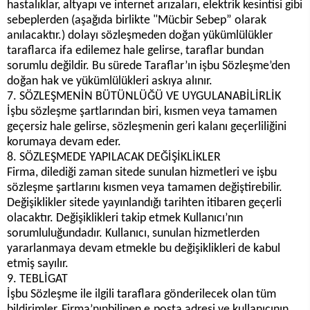
hastalıklar, altyapı ve internet arızaları, elektrik kesintisi gibi
sebeplerden (aşağıda birlikte "Mücbir Sebep” olarak
anılacaktır.) dolayı sözleşmeden doğan yükümlülükler
taraflarca ifa edilemez hale gelirse, taraflar bundan
sorumlu değildir. Bu sürede Taraflar’ın işbu Sözleşme’den
doğan hak ve yükümlülükleri askıya alınır.
7. SÖZLEŞMENİN BÜTÜNLÜĞÜ VE UYGULANABİLİRLİK
İşbu sözleşme şartlarından biri, kısmen veya tamamen
geçersiz hale gelirse, sözleşmenin geri kalanı geçerliliğini
korumaya devam eder.
8. SÖZLEŞMEDE YAPILACAK DEĞİŞİKLİKLER
Firma, dilediği zaman sitede sunulan hizmetleri ve işbu
sözleşme şartlarını kısmen veya tamamen değiştirebilir.
Değişiklikler sitede yayınlandığı tarihten itibaren geçerli
olacaktır. Değişiklikleri takip etmek Kullanıcı’nın
sorumluluğundadır. Kullanıcı, sunulan hizmetlerden
yararlanmaya devam etmekle bu değişiklikleri de kabul
etmiş sayılır.
9. TEBLİGAT
İşbu Sözleşme ile ilgili taraflara gönderilecek olan tüm
bildirimler, Firma’nınbilinen e.posta adresi ve kullanıcının