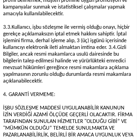
profili belirlemek, müşteri profiline uygun promosyon ve
kampanyalar sunmak ve istatistiksel çalışmalar yapmak
amacıyla kullanılabilecektir.
3.3.Kullanıcı, işbu sözleşme ile vermiş olduğu onayı, hiçbir
gerekçe açıklamaksızın iptal etmek hakkını sahiptir. İptal
işlemini firma, derhal işleme alıp, 3 (üç) işgünü içerisinde
kullanıcıyı elektronik ileti almaktan imtina eder. 3.4.Gizli
Bilgiler, ancak resmi makamlarca usulü dairesinde bu
bilgilerin talep edilmesi halinde ve yürürlükteki emredici
mevzuat hükümleri gereğince resmi makamlara açıklama
yapılmasının zorunlu olduğu durumlarda resmi makamlara
açıklanabilecektir.
4. GARANTİ VERMEME:
İŞBU SÖZLEŞME MADDESİ UYGULANABİLİR KANUNUN
İZİN VERDİĞİ AZAMİ ÖLÇÜDE GEÇERLİ OLACAKTIR. FİRMA
TARAFINDAN SUNULAN HİZMETLER "OLDUĞU GİBİ” VE
"MÜMKÜN OLDUĞU” TEMELDE SUNULMAKTA VE
PAZARLANABİLİRLİK, BELİRLİ BİR AMACA UYGUNLUK VEYA