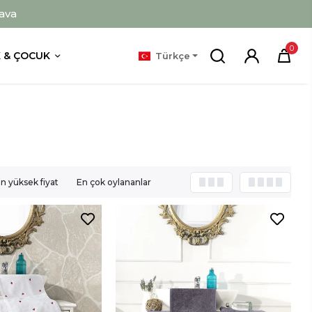
ava
0
 & ÇOCUK
Türkçe
n yüksek fiyat
En çok oylananlar