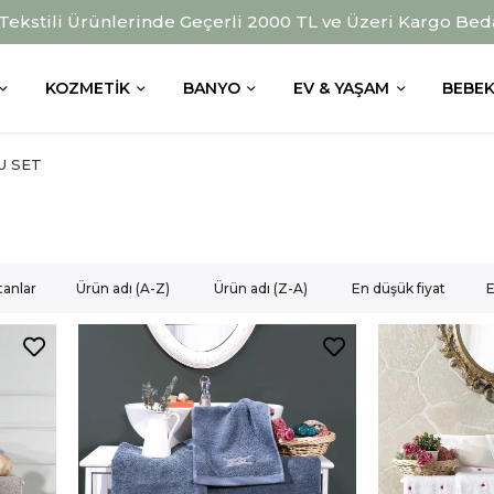
 Tekstili Ürünlerinde Geçerli 2000 TL ve Üzeri Kargo Bed
KOZMETIK
BANYO
EV & YAŞAM
BEBEK
U SET
tanlar
Ürün adı (A-Z)
Ürün adı (Z-A)
En düşük fiyat
E