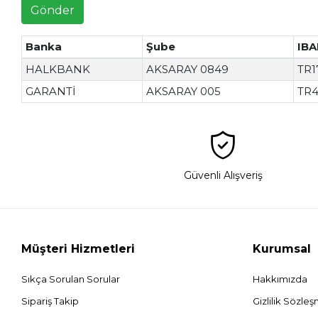
Gönder
Banka
Şube
IB
HALKBANK
AKSARAY 0849
TR1
GARANTİ
AKSARAY 005
TR4
Güvenli Alışveriş
Müşteri Hizmetleri
Kurumsal
Sıkça Sorulan Sorular
Hakkımızda
Sipariş Takip
Gizlilik Sözle