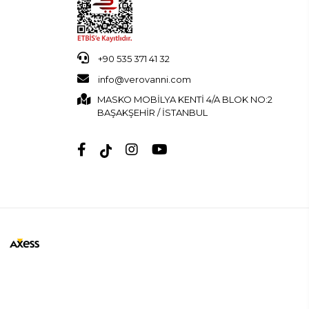
+90 535 371 41 32
info@verovanni.com
MASKO MOBİLYA KENTİ 4/A BLOK NO:2
BAŞAKŞEHİR / İSTANBUL