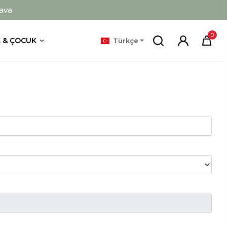
ava
0
 & ÇOCUK
Türkçe