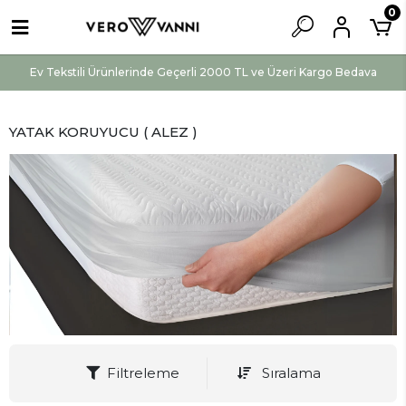
0
Ev Tekstili Ürünlerinde Geçerli 2000 TL ve Üzeri Kargo Bedava
YATAK KORUYUCU ( ALEZ )
Filtreleme
Sıralama