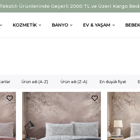
 Tekstili Ürünlerinde Geçerli 2000 TL ve Üzeri Kargo Bed
KOZMETIK
BANYO
EV & YAŞAM
BEBEK
tanlar
Ürün adı (A-Z)
Ürün adı (Z-A)
En düşük fiyat
E