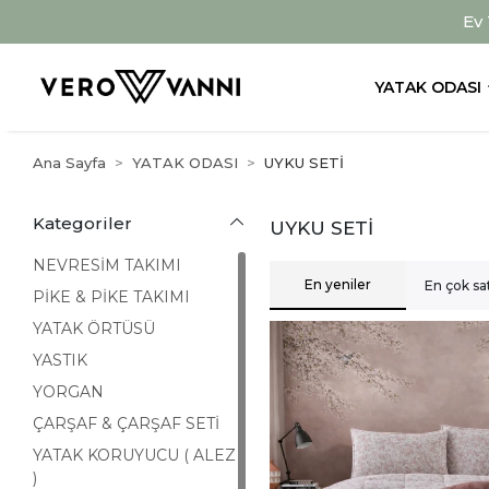
Ev
YATAK ODASI
Ana Sayfa
YATAK ODASI
UYKU SETİ
Kategoriler
UYKU SETİ
NEVRESİM TAKIMI
En yeniler
En çok sa
PİKE & PİKE TAKIMI
YATAK ÖRTÜSÜ
YASTIK
YORGAN
ÇARŞAF & ÇARŞAF SETİ
YATAK KORUYUCU ( ALEZ
)