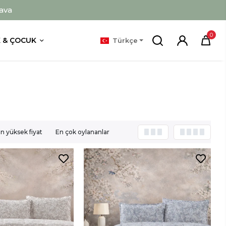
ava
0
 & ÇOCUK
Türkçe
n yüksek fiyat
En çok oylananlar