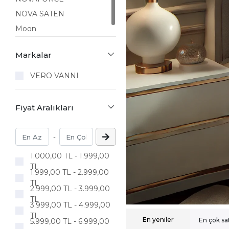
NOVA SATEN
Moon
Markalar
VERO VANNI
Fiyat Aralıkları
-
1.000,00 TL - 1.999,00
TL
1.999,00 TL - 2.999,00
TL
2.999,00 TL - 3.999,00
TL
3.999,00 TL - 4.999,00
TL
En yeniler
En çok sa
5.999,00 TL - 6.999,00