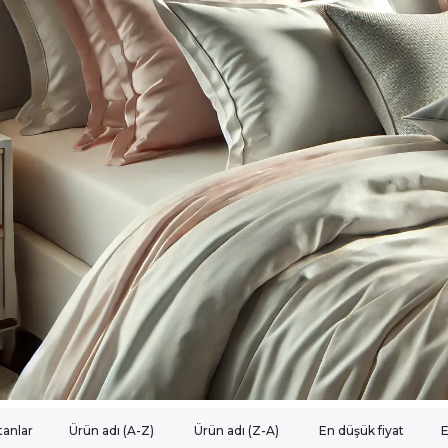
tanlar
Ürün adı (A-Z)
Ürün adı (Z-A)
En düşük fiyat
E