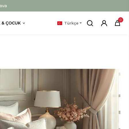
ava
0
 & ÇOCUK
Türkçe