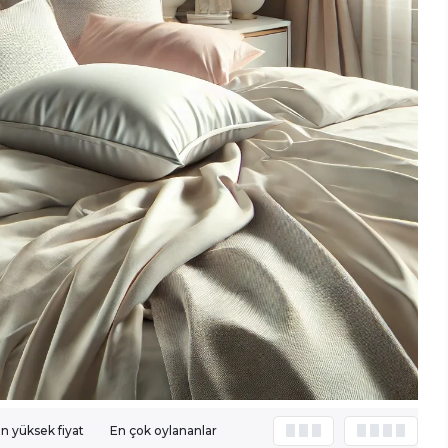
n yüksek fiyat
En çok oylananlar