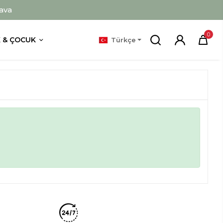
ava
0
 & ÇOCUK
Türkçe