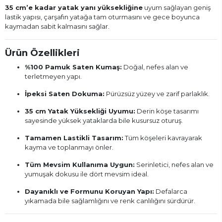
35 cm’e kadar yatak yanı yüksekliğine
uyum sağlayan geniş
lastik yapısı, çarşafın yatağa tam oturmasını ve gece boyunca
kaymadan sabit kalmasını sağlar.
Ürün Özellikleri
%100 Pamuk Saten Kumaş:
Doğal, nefes alan ve
terletmeyen yapı.
İpeksi Saten Dokuma:
Pürüzsüz yüzey ve zarif parlaklık.
35 cm Yatak Yüksekliği Uyumu:
Derin köşe tasarımı
sayesinde yüksek yataklarda bile kusursuz oturuş.
Tamamen Lastikli Tasarım:
Tüm köşeleri kavrayarak
kayma ve toplanmayı önler.
Tüm Mevsim Kullanıma Uygun:
Serinletici, nefes alan ve
yumuşak dokusu ile dört mevsim ideal.
Dayanıklı ve Formunu Koruyan Yapı:
Defalarca
yıkamada bile sağlamlığını ve renk canlılığını sürdürür.