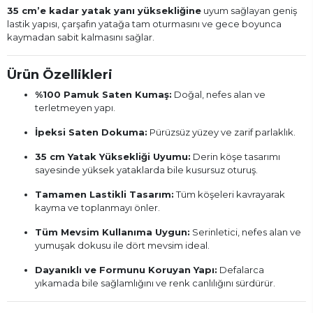
35 cm’e kadar yatak yanı yüksekliğine
uyum sağlayan geniş
lastik yapısı, çarşafın yatağa tam oturmasını ve gece boyunca
kaymadan sabit kalmasını sağlar.
Ürün Özellikleri
%100 Pamuk Saten Kumaş:
Doğal, nefes alan ve
terletmeyen yapı.
İpeksi Saten Dokuma:
Pürüzsüz yüzey ve zarif parlaklık.
35 cm Yatak Yüksekliği Uyumu:
Derin köşe tasarımı
sayesinde yüksek yataklarda bile kusursuz oturuş.
Tamamen Lastikli Tasarım:
Tüm köşeleri kavrayarak
kayma ve toplanmayı önler.
Tüm Mevsim Kullanıma Uygun:
Serinletici, nefes alan ve
yumuşak dokusu ile dört mevsim ideal.
Dayanıklı ve Formunu Koruyan Yapı:
Defalarca
yıkamada bile sağlamlığını ve renk canlılığını sürdürür.