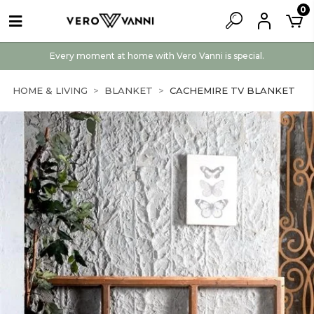
0
Every moment at home with Vero Vanni is special.
HOME & LIVING
BLANKET
CACHEMIRE TV BLANKET