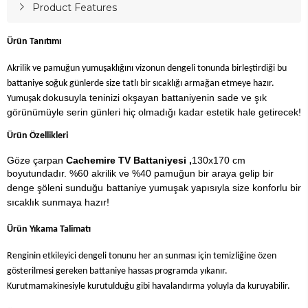
Product Features
Ürün Tanıtımı
Akrilik ve pamuğun yumuşaklığını vizonun dengeli tonunda birleştirdiği bu
battaniye soğuk günlerde size tatlı bir sıcaklığı armağan etmeye hazır.
dokusuyla teninizi okşayan battaniyenin sade ve şık
Yumuşak
görünümüyle serin günleri hiç olmadığı kadar estetik hale getirecek!
Ürün Özellikleri
Göze çarpan
Cachemire TV Battaniyesi ,
130x170 cm
boyutundadır. %60 akrilik ve %40 pamuğun bir araya gelip bir
denge şöleni sunduğu
battaniye yumuşak yapısıyla size konforlu bir
sıcaklık sunmaya hazır!
Ürün Yıkama Talimatı
Renginin etkileyici dengeli tonunu her an sunması için temizliğine özen
gösterilmesi gereken battaniye hassas programda yıkanır.
Kurutma
makinesiyle kurutulduğu gibi havalandırma yoluyla da kuruyabilir.