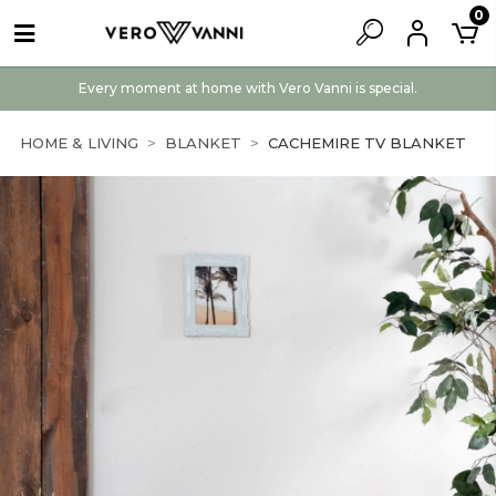
0
Every moment at home with Vero Vanni is special.
HOME & LIVING
BLANKET
CACHEMIRE TV BLANKET