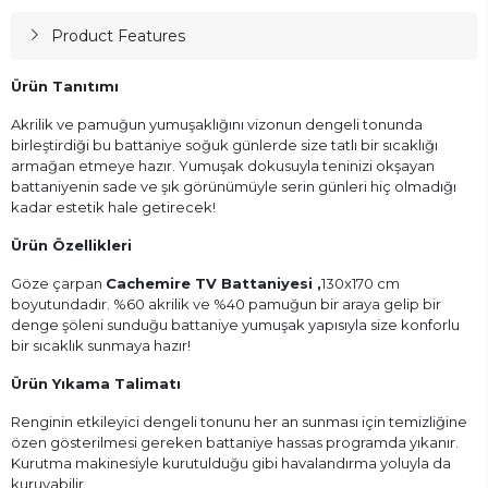
Product Features
Ürün Tanıtımı
Akrilik ve pamuğun yumuşaklığını vizonun dengeli tonunda
birleştirdiği bu battaniye soğuk günlerde size tatlı bir sıcaklığı
armağan etmeye hazır. Yumuşak dokusuyla teninizi okşayan
battaniyenin sade ve şık görünümüyle serin günleri hiç olmadığı
kadar estetik hale getirecek!
Ürün Özellikleri
Göze çarpan
Cachemire TV Battaniyesi
,
130x170 cm
boyutundadır. %60 akrilik ve %40 pamuğun bir araya gelip bir
denge şöleni sunduğu battaniye yumuşak yapısıyla size konforlu
bir sıcaklık sunmaya hazır!
Ürün Yıkama Talimatı
Renginin etkileyici dengeli tonunu her an sunması için temizliğine
özen gösterilmesi gereken battaniye hassas programda yıkanır.
Kurutma makinesiyle kurutulduğu gibi havalandırma yoluyla da
kuruyabilir.