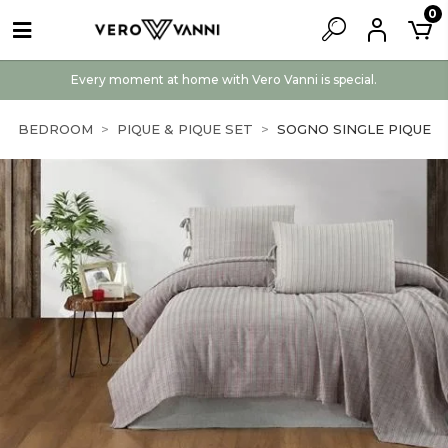
0
Every moment at home with Vero Vanni is special.
BEDROOM
PIQUE & PIQUE SET
SOGNO SINGLE PIQUE