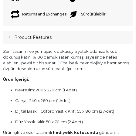
Returns and Exchanges
Sürdürülebilir
Product Features
Zarif tasarımı ve yumuşacık dokusuyla yatak odanıza lüks bir
dokunuş katın. %100 pamuk saten kumaşı sayesinde nefes
alabilen, ipeksi bir his sunar. Dijital baskı teknolojisiyle hazırlanmış
özgün desenleri uzun süre canlılığını korur.
Ürün İçeriği:
Nevresim: 200 x 220 cm (1 Adet)
Çarşaf: 240 x 260 cm (1 Adet)
Dijital Baskılı Oxford Yastık Kılıfı: 55 x 80 cm (2 Adet)
Düz Yastık Kılıfı: 50 x 70 cm (2 Adet)
Ürün, şık ve özel tasarımlı
hediyelik kutusunda
gönderilir.