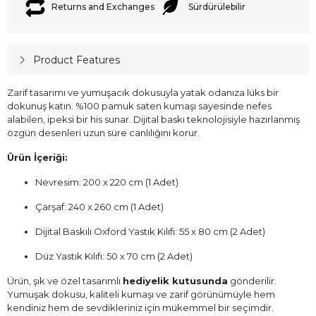
Returns and Exchanges
Sürdürülebilir
Product Features
Zarif tasarımı ve yumuşacık dokusuyla yatak odanıza lüks bir
dokunuş katın. %100 pamuk saten kumaşı sayesinde nefes
alabilen, ipeksi bir his sunar. Dijital baskı teknolojisiyle hazırlanmış
özgün desenleri uzun süre canlılığını korur.
Ürün İçeriği:
Nevresim: 200 x 220 cm (1 Adet)
Çarşaf: 240 x 260 cm (1 Adet)
Dijital Baskılı Oxford Yastık Kılıfı: 55 x 80 cm (2 Adet)
Düz Yastık Kılıfı: 50 x 70 cm (2 Adet)
Ürün, şık ve özel tasarımlı
hediyelik kutusunda
gönderilir.
Yumuşak dokusu, kaliteli kumaşı ve zarif görünümüyle hem
kendiniz hem de sevdikleriniz için mükemmel bir seçimdir.