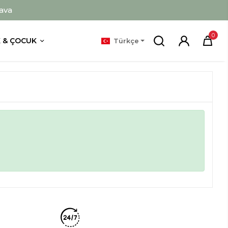
ava
0
 & ÇOCUK
Türkçe