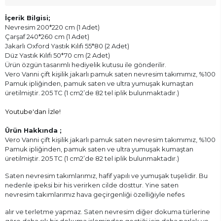
İçerik Bilgisi;
Nevresim 200*220 cm (1 Adet)
Çarşaf 240*260 cm (1 Adet)
Jakarlı Oxford Yastık Kılıfı 55*80 (2 Adet)
Düz Yastık Kılıfı 50*70 cm (2 Adet)
Ürün özgün tasarımlı hediyelik kutusu ile gönderilir.
Vero Vanni çift kişilik jakarlı pamuk saten nevresim takımımız, %100
Pamuk ipliğinden, pamuk saten ve ultra yumuşak kumaştan
üretilmiştir. 205 TC (1 cm2’de 82 tel iplik bulunmaktadır.)
Youtube'dan İzle!
Ürün Hakkında ;
Vero Vanni çift kişilik jakarlı pamuk saten nevresim takımımız, %100
Pamuk ipliğinden, pamuk saten ve ultra yumuşak kumaştan
üretilmiştir. 205 TC (1 cm2’de 82 tel iplik bulunmaktadır.)
Saten nevresim takımlarımız, hafif yapılı ve yumuşak tuşelidir. Bu
nedenle ipeksi bir his verirken cilde dosttur. Yine saten
nevresim takımlarımız hava geçirgenliği özelliğiyle nefes
alır ve terletme yapmaz. Saten nevresim diğer dokuma türlerine
göre daha sık bir dokuma işleminden geçtiği için daha parlak ve