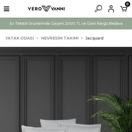
0
Ev Tekstili Ürünlerinde Geçerli 2000 TL ve Üzeri Kargo Bedava
YATAK ODASI
NEVRESİM TAKIMI
Jacquard