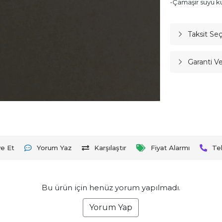
-Çamaşır suyu ku
Taksit Se
Garanti V
ye Et
Yorum Yaz
Karşılaştır
Fiyat Alarmı
Te
Bu ürün için henüz yorum yapılmadı.
Yorum Yap