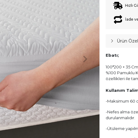
Hızlı G
İade v
Ürün Özell
Ebatı;
100*200 + 35 Cm 
%100 Pamuklu Kap
özellikleri ile 
Kullanım Talim
-Maksimum 60 d
-Nefes alma özel
durulanmalıdır.
-Ütüleme yapılma