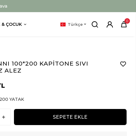
ava
0
 & ÇOCUK
Türkçe
NI 100*200 KAPİTONE SIVI
Z ALEZ
TL
*200 YATAK
SEPETE EKLE