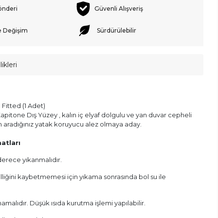
önderi
Güvenli Alışveriş
e Değişim
Sürdürülebilir
ikleri
Fitted (1 Adet)
itone Dış Yüzey , kalın iç elyaf dolgulu ve yan duvar cepheli
tam aradığınız yatak koruyucu alez olmaya aday.
atları
erece yıkanmalıdır.
liğini kaybetmemesi için yıkama sonrasında bol su ile
malıdır. Düşük ısıda kurutma işlemi yapılabilir.