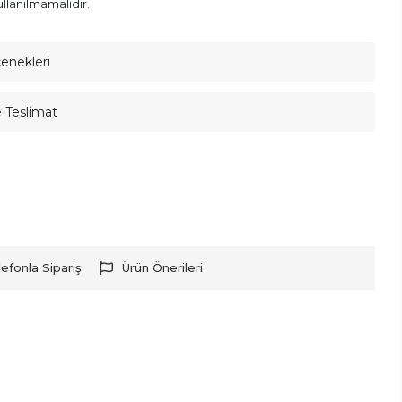
llanılmamalıdır.
çenekleri
e Teslimat
lefonla Sipariş
Ürün Önerileri