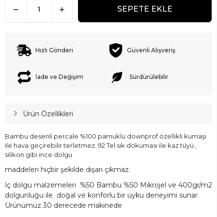
SEPETE EKLE
Hızlı Gönderi
Güvenli Alışveriş
İade ve Değişim
Sürdürülebilir
Ürün Özellikleri
Bambu desenli percale %100 pamuklu downprof özellikli kumaşı
ile hava geçirebilir terletmez. 92 Tel sık dokuması ile kaz tüyü ,
silikon gibi ince dolgu
maddeleri
hiçbir şekilde dışarı çıkmaz.
İç dolgu malzemeleri %50 Bambu %50 Mikrojel ve 400gr/m2
dolgunluğu ile doğal ve konforlu bir uyku deneyimi sunar.
Ürünümüz 30 derecede makinede